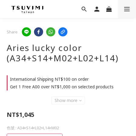
Share
Aries lucky color
(A34+S14+M02+L02+L14)
International Shipping NT$100 on order
Get 1 Free A00 over NT$1,000 on selected products
Show more
NT$1,045
色號
: A34+S14+L02+L14+M02