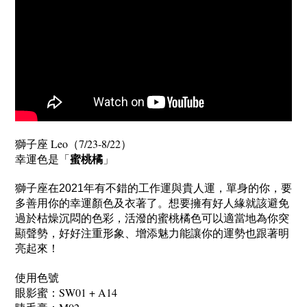
獅子座 Leo（7/23-8/22）
幸運色是「
」
蜜桃橘
單身的你，要
獅子座在2021年有不錯的工作運與貴人運，
多善用你的幸運顏色及衣著了。
想要擁有好人緣就該避免
過於枯燥沉悶的色彩，活潑的蜜桃橘色可以適當地為你突
顯聲勢，好好注重形象、增添魅力能讓你的運勢也跟著明
亮起來！
使用色號
眼影蜜：SW01 + A14