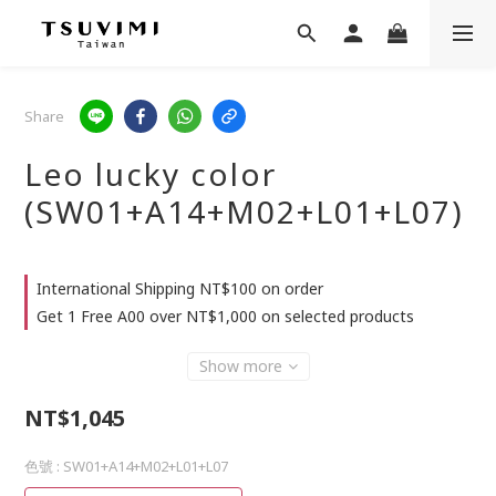
Share
Leo lucky color
(SW01+A14+M02+L01+L07)
International Shipping NT$100 on order
Get 1 Free A00 over NT$1,000 on selected products
Show more
NT$1,045
色號
: SW01+A14+M02+L01+L07