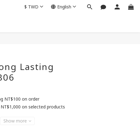
$
TWD
English
BUY NOW
ong Lasting
B06
ing NT$100 on order
 NT$1,000 on selected products
Show more