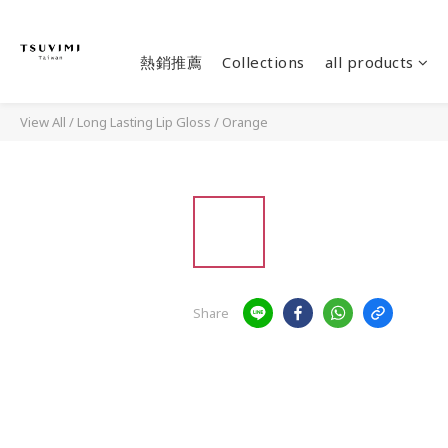
熱銷推薦
Collections
all products
View All
/
Long Lasting Lip Gloss
/
Orange
Share