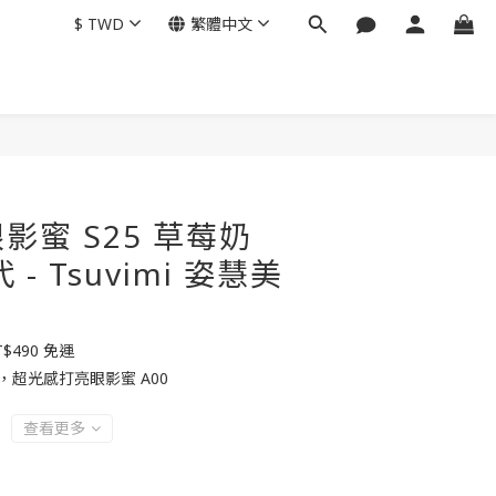
$
TWD
繁體中文
立即購買
影蜜 S25 草莓奶
- Tsuvimi 姿慧美
490 免運
，超光感打亮眼影蜜 A00
查看更多