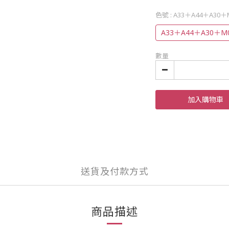
色號
: A33＋A44＋A30＋
A33＋A44＋A30＋M
數量
加入購物車
送貨及付款方式
商品描述