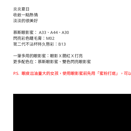
炎炎夏日
收斂一點熱情
淡淡的很美好
慕斯眼影蜜： A33、A44、A30
閃亮彩色睫毛膏：M02
第二代不沾杯持久唇彩：B13
一筆多用的眼影蜜：眼影Ｘ腮紅Ｘ打亮
更多配色在：慕斯眼影蜜、雙色閃亮眼影蜜
P.S. 眼皮出油量大的女孩，使用眼影蜜前先用「蜜粉打底」，可以讓持