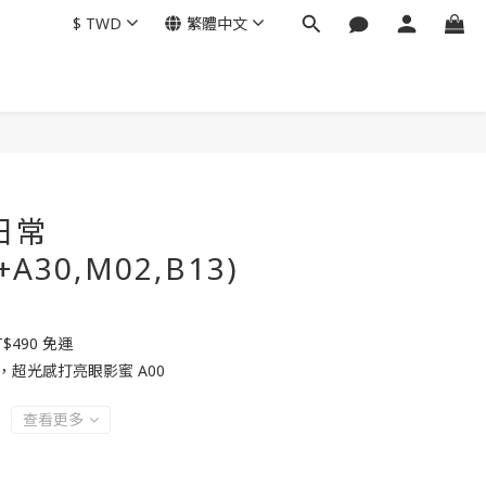
$
TWD
繁體中文
立即購買
日常
+A30,M02,B13)
490 免運
，超光感打亮眼影蜜 A00
查看更多