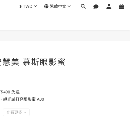
$
TWD
繁體中文
立即購買
i 姿慧美 慕斯眼影蜜
490 免運
，超光感打亮眼影蜜 A00
查看更多