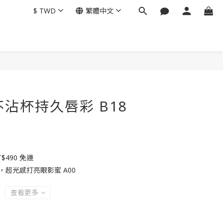
$
TWD
繁體中文
立即購買
不沾杯持久唇彩 B18
490 免運
，超光感打亮眼影蜜 A00
查看更多