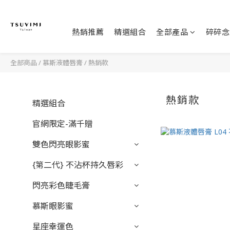
熱銷推薦
精選組合
全部產品
碎碎念
全部商品
/
慕斯液體唇膏
/
熱銷款
熱銷款
精選組合
官網限定-滿千贈
雙色閃亮眼影蜜
{第二代} 不沾杯持久唇彩
閃亮彩色睫毛膏
慕斯眼影蜜
星座幸運色