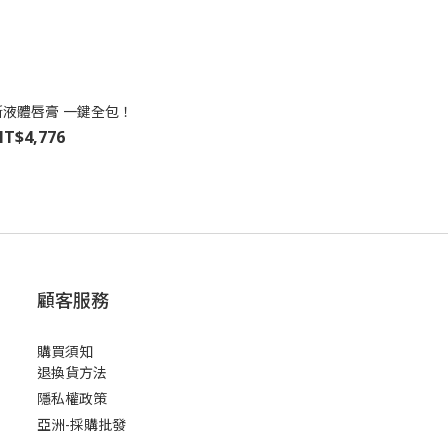
 慕斯液體唇膏 一鍵全包！
T$4,776
顧客服務
購買須知
退換貨方法
隱私權政策
亞洲-採購批發