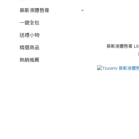
慕斯液體唇膏
一鍵全包
送禮小物
慕斯液體唇膏 L04 
精選商品
熱銷推薦